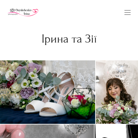
Ірина та Зії